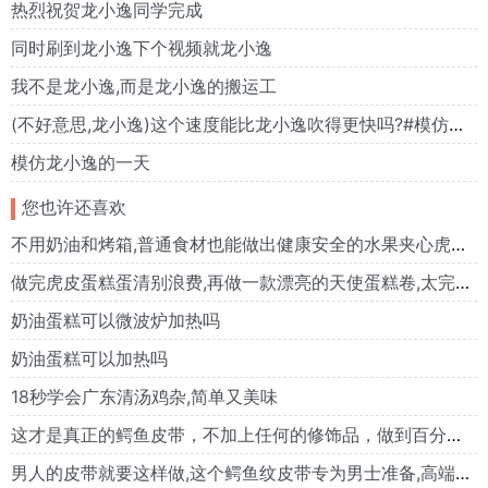
热烈祝贺龙小逸同学完成
同时刷到龙小逸下个视频就龙小逸
我不是龙小逸,而是龙小逸的搬运工
(不好意思,龙小逸)这个速度能比龙小逸吹得更快吗?#模仿龙小逸
模仿龙小逸的一天
您也许还喜欢
不用奶油和烤箱,普通食材也能做出健康安全的水果夹心虎皮蛋糕。
做完虎皮蛋糕蛋清别浪费,再做一款漂亮的天使蛋糕卷,太完美了!
奶油蛋糕可以微波炉加热吗
奶油蛋糕可以加热吗
18秒学会广东清汤鸡杂,简单又美味
这才是真正的鳄鱼皮带，不加上任何的修饰品，做到百分百真皮
男人的皮带就要这样做,这个鳄鱼纹皮带专为男士准备,高端大气!