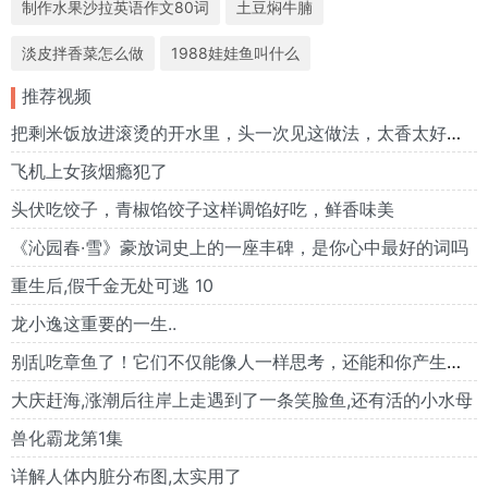
制作水果沙拉英语作文80词
土豆焖牛腩
淡皮拌香菜怎么做
1988娃娃鱼叫什么
推荐视频
把剩米饭放进滚烫的开水里，头一次见这做法，太香太好喝了
飞机上女孩烟瘾犯了
头伏吃饺子，青椒馅饺子这样调馅好吃，鲜香味美
《沁园春·雪》豪放词史上的一座丰碑，是你心中最好的词吗
重生后,假千金无处可逃 10
龙小逸这重要的一生..
别乱吃章鱼了！它们不仅能像人一样思考，还能和你产生情感……
大庆赶海,涨潮后往岸上走遇到了一条笑脸鱼,还有活的小水母
兽化霸龙第1集
详解人体内脏分布图,太实用了