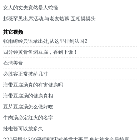
女人的丈夫竟然是人蛇怪
赵薇罕见出席活动,与老友热聊,互相摸摸头
其它视频
张雨绮经典语录出处,从这里排到法国2
四分钟黄骨鱼焖豆腐，香到下饭！
石湾美食
必胜客正常披萨几寸
海带豆腐汤真的有害健康吗
海带豆腐汤的健康真相
豆芽豆腐汤怎么做好吃
牛肉汤必定红火的名字
辣椒酱可以放多久
220平撑出300平阔朗!宋式美学大平层,鱼缸神龛全是惊喜