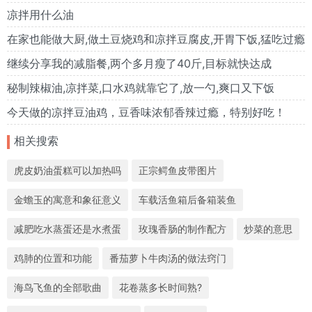
凉拌用什么油
在家也能做大厨,做土豆烧鸡和凉拌豆腐皮,开胃下饭,猛吃过瘾
继续分享我的减脂餐,两个多月瘦了40斤,目标就快达成
秘制辣椒油,凉拌菜,口水鸡就靠它了,放一勺,爽口又下饭
今天做的凉拌豆油鸡，豆香味浓郁香辣过瘾，特别好吃！
相关搜索
虎皮奶油蛋糕可以加热吗
正宗鳄鱼皮带图片
金蟾玉的寓意和象征意义
车载活鱼箱后备箱装鱼
减肥吃水蒸蛋还是水煮蛋
玫瑰香肠的制作配方
炒菜的意思
鸡肺的位置和功能
番茄萝卜牛肉汤的做法窍门
海鸟飞鱼的全部歌曲
花卷蒸多长时间熟?