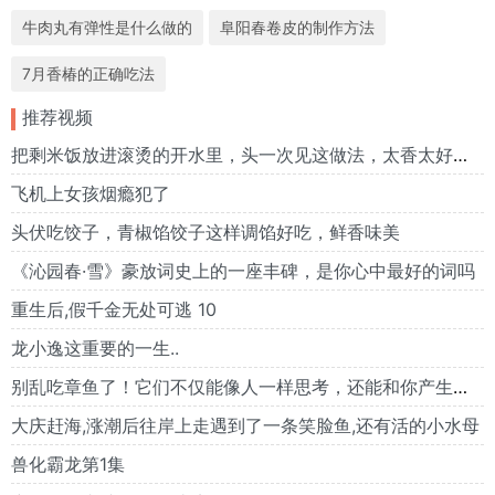
牛肉丸有弹性是什么做的
阜阳春卷皮的制作方法
7月香椿的正确吃法
推荐视频
把剩米饭放进滚烫的开水里，头一次见这做法，太香太好喝了
飞机上女孩烟瘾犯了
头伏吃饺子，青椒馅饺子这样调馅好吃，鲜香味美
《沁园春·雪》豪放词史上的一座丰碑，是你心中最好的词吗
重生后,假千金无处可逃 10
龙小逸这重要的一生..
别乱吃章鱼了！它们不仅能像人一样思考，还能和你产生情感……
大庆赶海,涨潮后往岸上走遇到了一条笑脸鱼,还有活的小水母
兽化霸龙第1集