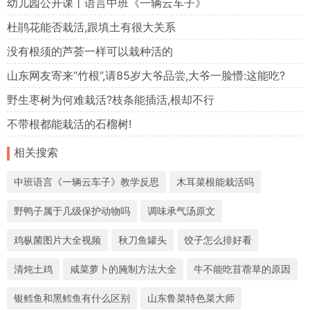
幼儿园公开课丨语言中班《一辆云车子》
杜鹃花能否栽活,跟填土有很大关系
没有根须的芦荟一样可以栽种活的
山东网友寄来“竹根”,请85岁大爷品尝,大爷一脸懵:这能吃?
野生枣树为何难栽活?枝条能插活,根却不行
不带根都能栽活的石榴树!
相关搜索
中班语言《一辆云车子》教学反思
木耳菜根能栽活吗
野鸭子属于几级保护动物吗
调味承气汤原文
鸡枞菌图片大全视频
秋刀鱼罐头
饺子怎么排好看
清炖土鸡
咸菜萝卜的腌制方法大全
牛不能吃苜蓿草的原因
银鳕鱼和黑鳕鱼有什么区别
山东鲁菜特色菜大师