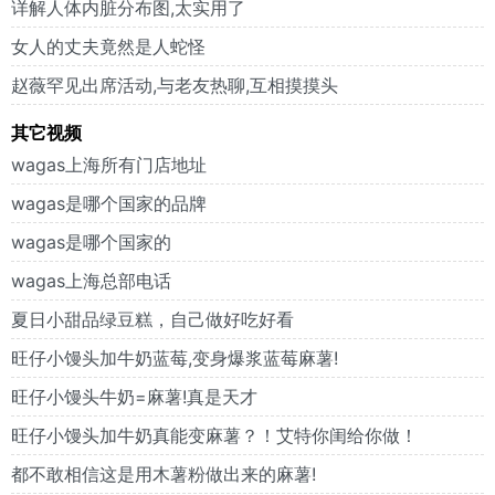
详解人体内脏分布图,太实用了
女人的丈夫竟然是人蛇怪
赵薇罕见出席活动,与老友热聊,互相摸摸头
其它视频
wagas上海所有门店地址
wagas是哪个国家的品牌
wagas是哪个国家的
wagas上海总部电话
夏日小甜品绿豆糕，自己做好吃好看
旺仔小馒头加牛奶蓝莓,变身爆浆蓝莓麻薯!
旺仔小馒头牛奶=麻薯!真是天才
旺仔小馒头加牛奶真能变麻薯？！艾特你闺给你做！
都不敢相信这是用木薯粉做出来的麻薯!